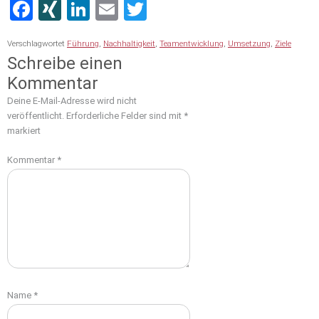
Facebook
XING
LinkedIn
Email
Twitter
Verschlagwortet
Führung
,
Nachhaltigkeit
,
Teamentwicklung
,
Umsetzung
,
Ziele
Schreibe einen
Kommentar
Deine E-Mail-Adresse wird nicht
veröffentlicht.
Erforderliche Felder sind mit
*
markiert
Kommentar
*
Name
*