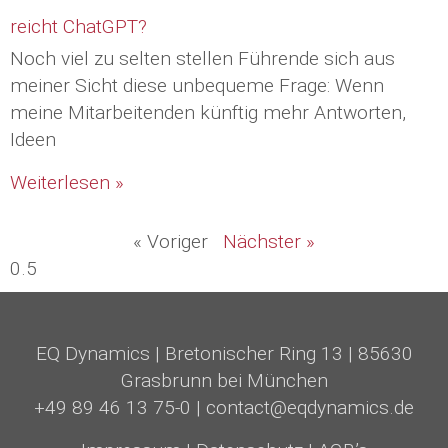
reicht ChatGPT?
Noch viel zu selten stellen Führende sich aus
meiner Sicht diese unbequeme Frage: Wenn
meine Mitarbeitenden künftig mehr Antworten,
Ideen
Weiterlesen »
« Voriger
Nächster »
EQ Dynamics
|
Bretonischer Ring 13
|
85630
Grasbrunn bei München
+49 89 46 13 75-0
|
contact@eqdynamics.de