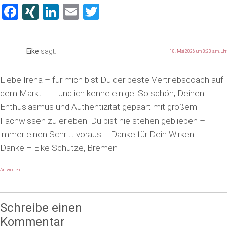
Facebook
XING
LinkedIn
Email
Twitter
Eike
sagt:
18. Mai 2026 um 8:23 a.m. Uhr
Liebe Irena – für mich bist Du der beste Vertriebscoach auf
dem Markt – … und ich kenne einige. So schön, Deinen
Enthusiasmus und Authentizität gepaart mit großem
Fachwissen zu erleben. Du bist nie stehen geblieben –
immer einen Schritt voraus – Danke für Dein Wirken… .
Danke – Eike Schütze, Bremen
Antworten
Schreibe einen
Kommentar