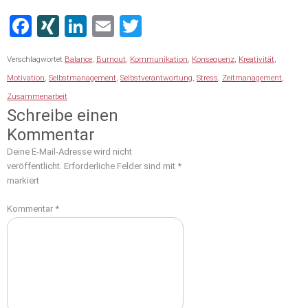
Facebook
XING
LinkedIn
Email
Twitter
Verschlagwortet
Balance
,
Burnout
,
Kommunikation
,
Konsequenz
,
Kreativität
,
Motivation
,
Selbstmanagement
,
Selbstverantwortung
,
Stress
,
Zeitmanagement
,
Zusammenarbeit
Schreibe einen
Kommentar
Deine E-Mail-Adresse wird nicht
veröffentlicht.
Erforderliche Felder sind mit
*
markiert
Kommentar
*