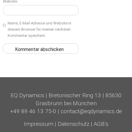
Website
Name, E-Mail-Adresse und Website in
diesem Browser für meinen nächsten
Kommentar speichern.
EQ Dynamics
|
Bretonischer Ring 13
|
85630
Grasbrunn bei München
+49 89 46 13 75-0
|
contact@eqdynamics.de
Impressum
|
Datenschutz
|
AGB’s