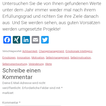
Untersuchen Sie die von Ihnen gefundenen Werte
unter dem Jahr immer wieder mal nach ihrem
Erfüllungsgrad und richten Sie ihre Ziele danach
aus. Und Sie werden sehen, aus guten Vorsätzen
werden umgesetzte Projekte!
Facebook
XING
LinkedIn
Email
Twitter
Verschlagwortet
Achtsamkeit
,
Changemanagement
,
Emotionale Intelligenz
,
Emotionen
,
Innovation
,
Motivation
,
Selbstmanagement
,
Selbstmotivation
,
Selbstverantwortung
,
Veränderung
,
Werte
Schreibe einen
Kommentar
Deine E-Mail-Adresse wird nicht
veröffentlicht.
Erforderliche Felder sind mit
*
markiert
Kommentar
*