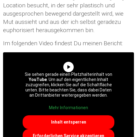
Location besucht, in der sehr plastisch und
ausgesprochen bewegend dargestellt wird, wie
Mut aussieht und aus der ich selbst geradezu
euphorisiert herausgekommen bin.
Im folgenden Video findest Du meinen Bericht:
Sie sehen gerade einen Platzhalterinhalt von
YouTube
. Um auf den eigentlichen Inhalt
zuzugreifen, klicken Sie auf die Schaltfläche
unten. Bitte beachten Sie, dass dabei Daten
an Drittanbieter weitergegeben werden.
Mehr Informationen
Inhalt entsperren
Erforderlichen Service akzeptieren