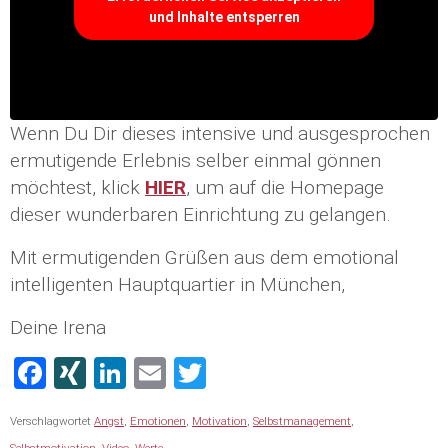
und Inhalte entsperren
Wenn Du Dir dieses intensive und ausgesprochen
ermutigende Erlebnis selber einmal gönnen
möchtest, klick
HIER
, um auf die Homepage
dieser wunderbaren Einrichtung zu gelangen.
Mit ermutigenden Grüßen aus dem emotional
intelligenten Hauptquartier in München,
Deine Irena
Facebook
XING
LinkedIn
Email
Twitter
Verschlagwortet
Angst
,
Emotionen
,
Motivation
,
Selbstmanagement
,