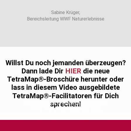
Sabine Krüger​,
Bereichsleitung WWF Naturerlebnisse
Willst Du noch jemanden überzeugen?
Dann lade Dir
HIER
die neue
TetraMap
®
-Broschü
re herunter oder
lass in diesem
Video
ausgebildete
TetraMap®-Facilitatoren für Dich
sprechen!
Sie sehen gerade einen Platzhalterinhalt von
Vimeo
. Um auf den eigentlichen Inhalt
zuzugreifen, klicken Sie auf die Schaltfläche
unten. Bitte beachten Sie, dass dabei Daten
an Drittanbieter weitergegeben werden.