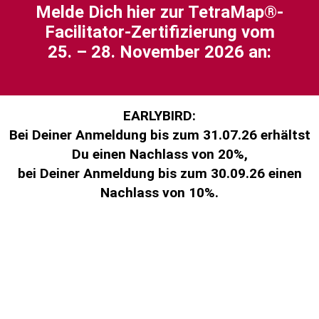
Meld
e Dich hier zur TetraMap
®
-
Mehr Informationen
Facilitator-Zertifizierung vom
Inhalt entsperren
25. – 28. November 2026
an:
Erforderlichen Service akzeptieren
und Inhalte entsperren
EARLYBIRD:
Bei Deiner Anmeldung bis zum 31.07.26 erhältst
Du einen Nachlass von 20%,
bei Deiner Anmeldung bis zum 30.09.26 einen
Nachlass von 10%.