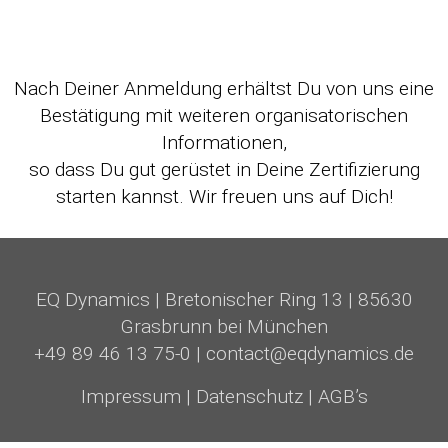
Nach Deiner Anmeldung erhältst Du von uns eine
Bestätigung mit weiteren organisatorischen
Informationen,
so dass
Du gut gerüstet in Deine Zertifizierung
starten kannst. Wir freuen uns auf Dich!
EQ Dynamics
|
Bretonischer Ring 13
|
85630
Grasbrunn bei München
+49 89 46 13 75-0
|
contact@eqdynamics.de
Impressum
|
Datenschutz
|
AGB’s