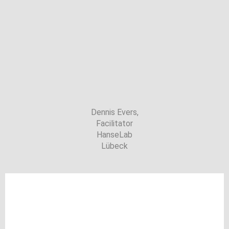
Dennis Evers​,
Facilitator
HanseLab
Lübeck